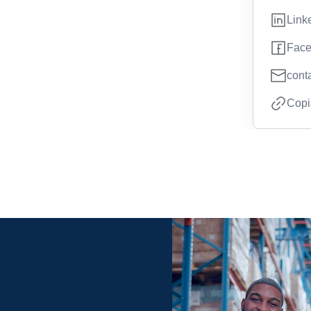
Link
Fac
cont
Copia