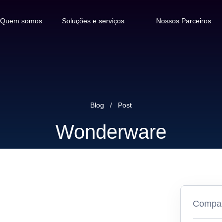
Quem somos
Soluções e serviços
Nossos Parceiros
Soluções em automação
industrial para o seu negócio
Blog
/
Post
Painéis elétricos e instalação de
Wonderware
campo
Engenharia de software
Compart