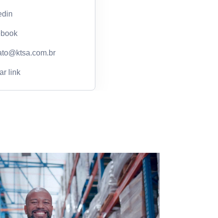
edin
ebook
ato@ktsa.com.br
r link