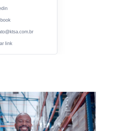
edin
ebook
ato@ktsa.com.br
r link