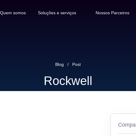
Quem somos
Soluções e serviços
Nossos Parceiros
Soluções em automação
industrial para o seu negócio
Blog
/
Post
Painéis elétricos e instalação de
Rockwell
campo
Engenharia de software
Compart