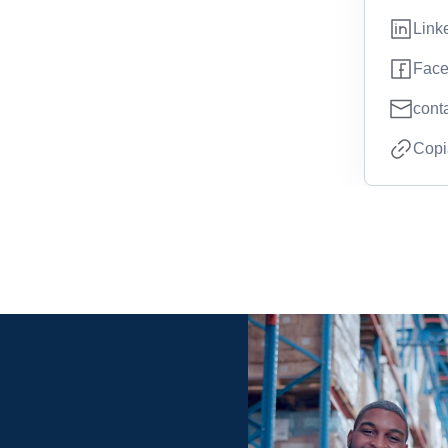
Link
Fac
cont
Copia