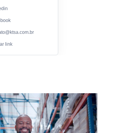
edin
ebook
ato@ktsa.com.br
r link