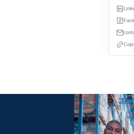
Link
Fac
cont
Copia