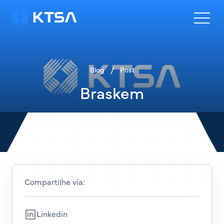
Blog
/
Post
Braskem
Compartilhe via:
Linkedin